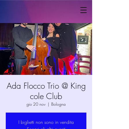
Ada Flocco Trio @ King
cole Club
gio 20 nov
  |  
Bologna
I biglietti non sono in vendita